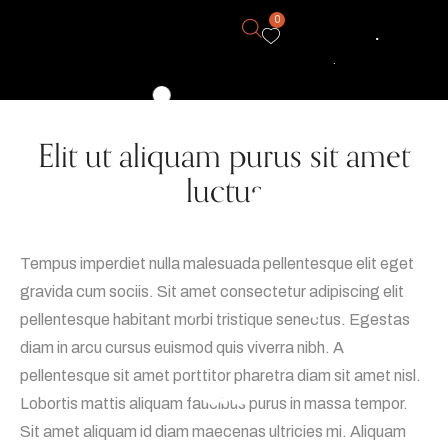
0
Elit ut aliquam purus sit amet
luctus
Tempus imperdiet nulla malesuada pellentesque elit eget
gravida cum sociis. Sit amet consectetur adipiscing elit
pellentesque habitant morbi tristique senectus. Egestas
diam in arcu cursus euismod quis viverra nibh. A
pellentesque sit amet porttitor pharetra diam sit amet nisl.
Lobortis mattis aliquam faucibus purus in massa tempor.
Sit amet aliquam id diam maecenas ultricies mi. Aliquam