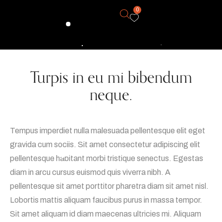
0
Turpis in eu mi bibendum
neque.
Tempus imperdiet nulla malesuada pellentesque elit eget
gravida cum sociis. Sit amet consectetur adipiscing elit
pellentesque habitant morbi tristique senectus. Egestas
diam in arcu cursus euismod quis viverra nibh. A
pellentesque sit amet porttitor pharetra diam sit amet nisl.
Lobortis mattis aliquam faucibus purus in massa tempor.
Sit amet aliquam id diam maecenas ultricies mi. Aliquam